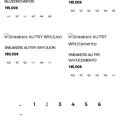
BLUEDEP/VAPOR
195,00
€
195,00
€
40
41
42
43
44
45
40
41
42
43
44
45
SNEAKERS AUTRY WHT/LION
180,00
€
SNEAKERS AUTRY
WHT/CEMENTO
40
41
42
43
44
45
195,00
€
40
41
42
43
44
45
←
1
2
3
4
5
6
→