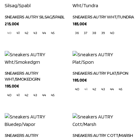
SNEAKERS AUTRY SILSAG/SPABL
SNEAKERS AUTRY WHT/TUNDRA
215,00
€
185,00
€
40
41
42
43
44
45
36
37
38
39
40
SNEAKERS AUTRY
SNEAKERS AUTRY PLAT/SPON
WHT/SMOKEDGRN
195,00
€
195,00
€
40
41
42
43
44
45
40
41
42
43
44
45
SNEAKERS AUTRY
SNEAKERS AUTRY COTT/MARSH