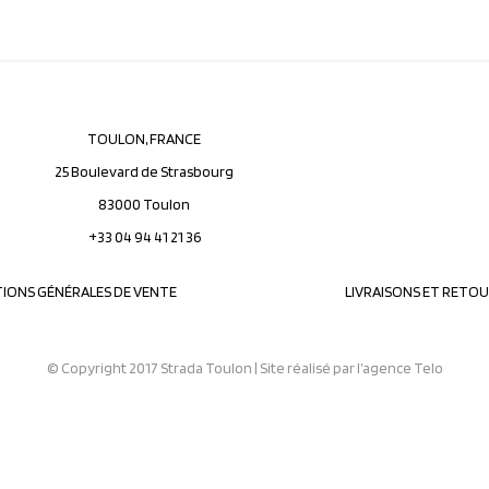
TOULON, FRANCE
25 Boulevard de Strasbourg
83000 Toulon
+33 04 94 41 21 36
IONS GÉNÉRALES DE VENTE
LIVRAISONS ET RETO
© Copyright 2017 Strada Toulon | Site réalisé par
l’agence Telo