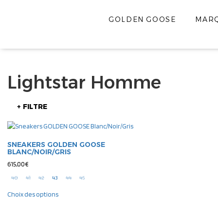
GOLDEN GOOSE
MAR
Lightstar Homme
+ FILTRE
SNEAKERS GOLDEN GOOSE
BLANC/NOIR/GRIS
615,00
€
40
41
42
43
44
45
Choix des options