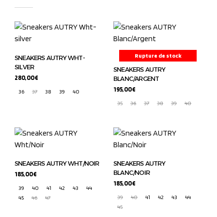
Rupture de stock
SNEAKERS AUTRY WHT-
SILVER
SNEAKERS AUTRY
280,00
€
BLANC/ARGENT
195,00
€
36
37
38
39
40
35
36
37
38
39
40
SNEAKERS AUTRY WHT/NOIR
SNEAKERS AUTRY
BLANC/NOIR
185,00
€
185,00
€
39
40
41
42
43
44
39
40
41
42
43
44
45
46
47
45