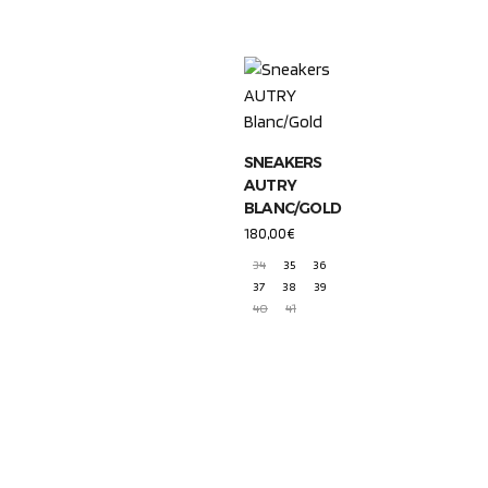
SNEAKERS
AUTRY
BLANC/GOLD
180,00
€
34
35
36
37
38
39
40
41