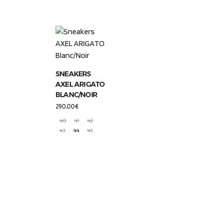
SNEAKERS
AXEL ARIGATO
BLANC/NOIR
290,00
€
40
41
42
43
44
45