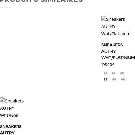
SNEAKERS
AUTRY
WHT/PLATINIUM
195,00
€
35
36
37
38
39
40
SNEAKERS
AUTRY