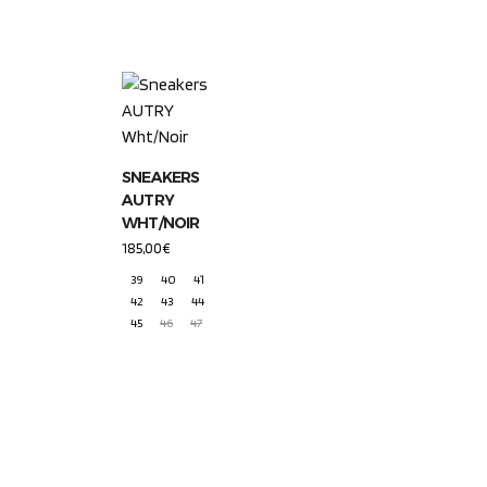
SNEAKERS
AUTRY
WHT/NOIR
185,00
€
39
40
41
42
43
44
45
46
47