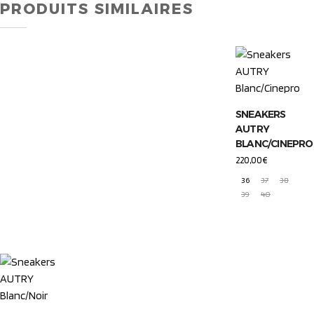
PRODUITS SIMILAIRES
SNEAKERS
AUTRY
BLANC/CINEPRO
220,00
€
36
37
38
39
40