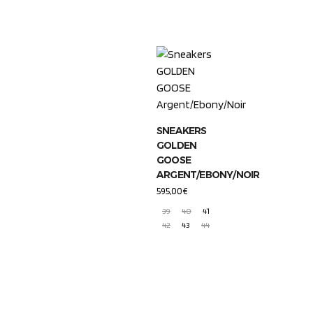
SNEAKERS
GOLDEN
GOOSE
ARGENT/EBONY/NOIR
595,00
€
39
40
41
42
43
44