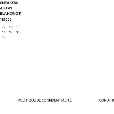
SNEAKERS
AUTRY
BLANC/NOIR
185,00
€
39
40
41
42
43
44
45
POLITIQUE DE CONFIDENTIALITÉ
CONDITI