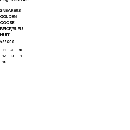
SNEAKERS
GOLDEN
GOOSE
BEIGE/BLEU
NUIT
485,00
€
39
40
41
42
43
44
45