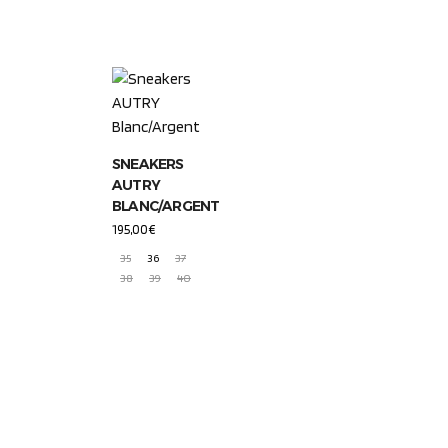
SNEAKERS
AUTRY
BLANC/ARGENT
195,00
€
35
36
37
38
39
40