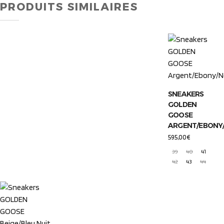
PRODUITS SIMILAIRES
SNEAKERS
GOLDEN
GOOSE
ARGENT/EBONY
595,00
€
39
40
41
42
43
44