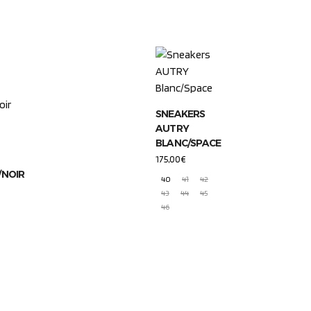
SNEAKERS
AUTRY
BLANC/SPACE
175,00
€
/NOIR
40
41
42
43
44
45
46