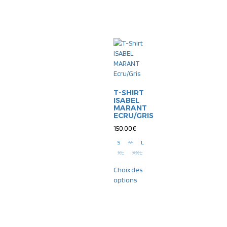
T-SHIRT
ISABEL
MARANT
ECRU/GRIS
150,00
€
S
M
L
XL
XXL
Choix des
options