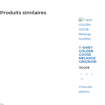
Produits similaires
T-SHIRT
GOLDEN
GOOSE
MELANGE
GRIS/NOIR
190,00
€
S
M
L
XL
Choix des
options