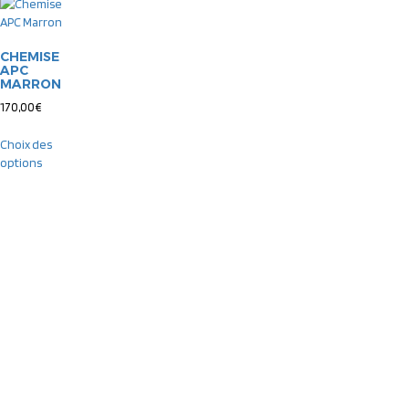
CHEMISE
APC
MARRON
170,00
€
Choix des
options