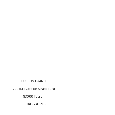
TOULON, FRANCE
25 Boulevard de Strasbourg
83000 Toulon
+33 04 94 41 21 36