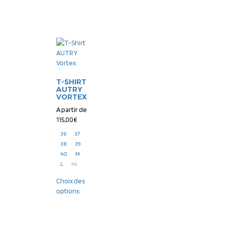
T-SHIRT
AUTRY
VORTEX
A partir de
115,00
€
36
37
38
39
40
M
L
XL
Choix des
options