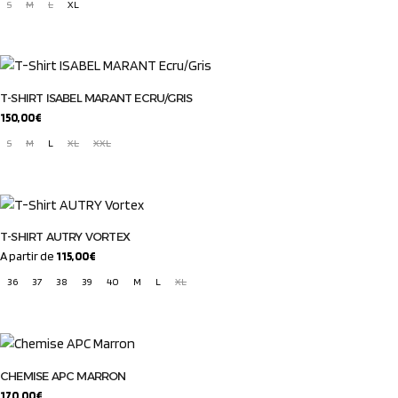
S
M
L
XL
Ce
produit
a
plusieurs
T-SHIRT ISABEL MARANT ECRU/GRIS
variations.
150,00
€
Les
S
M
L
XL
XXL
options
Ce
peuvent
produit
être
a
choisies
plusieurs
sur
T-SHIRT AUTRY VORTEX
variations.
la
A partir de
115,00
€
Les
page
36
37
38
39
40
M
L
XL
options
du
Ce
peuvent
produit
produit
être
a
choisies
plusieurs
sur
CHEMISE APC MARRON
variations.
la
170,00
€