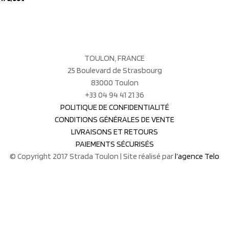
Les
page
Ce
options
du
produit
peuvent
produit
a
être
plusieurs
choisies
TOULON, FRANCE
variations.
sur
25 Boulevard de Strasbourg
Les
la
83000 Toulon
options
page
+33 04 94 41 21 36
peuvent
du
POLITIQUE DE CONFIDENTIALITÉ
être
produit
CONDITIONS GÉNÉRALES DE VENTE
choisies
LIVRAISONS ET RETOURS
sur
PAIEMENTS SÉCURISÉS
la
© Copyright 2017 Strada Toulon | Site réalisé par
l’agence Telo
page
du
produit