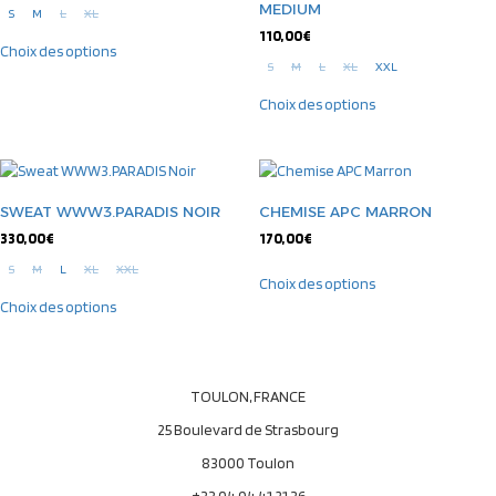
MEDIUM
S
M
L
XL
110,00
€
Choix des options
S
M
L
XL
XXL
Choix des options
SWEAT WWW3.PARADIS NOIR
CHEMISE APC MARRON
330,00
€
170,00
€
S
M
L
XL
XXL
Choix des options
Choix des options
TOULON, FRANCE
25 Boulevard de Strasbourg
83000 Toulon
+33 04 94 41 21 36