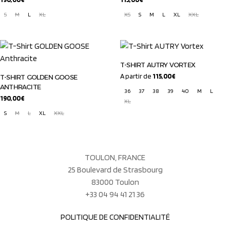
S
M
L
XL
XS
S
M
L
XL
XXL
T-SHIRT AUTRY VORTEX
A partir de
115,00
€
T-SHIRT GOLDEN GOOSE
ANTHRACITE
36
37
38
39
40
M
L
190,00
€
XL
S
M
L
XL
XXL
TOULON, FRANCE
25 Boulevard de Strasbourg
83000 Toulon
+33 04 94 41 21 36
POLITIQUE DE CONFIDENTIALITÉ