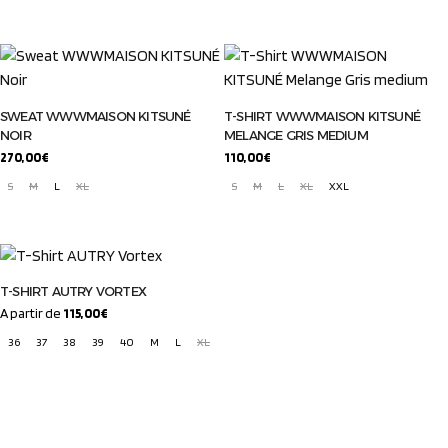
SWEAT WWWMAISON KITSUNÉ
T-SHIRT WWWMAISON KITSUNÉ
NOIR
MELANGE GRIS MEDIUM
270,00
€
110,00
€
S
M
L
XL
S
M
L
XL
XXL
T-SHIRT AUTRY VORTEX
A partir de
115,00
€
36
37
38
39
40
M
L
XL