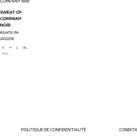
SWEAT CP
COMPANY
NOIR
A partir de
245,00
€
S
M
L
XL
XXL
POLITIQUE DE CONFIDENTIALITÉ
CONDITI