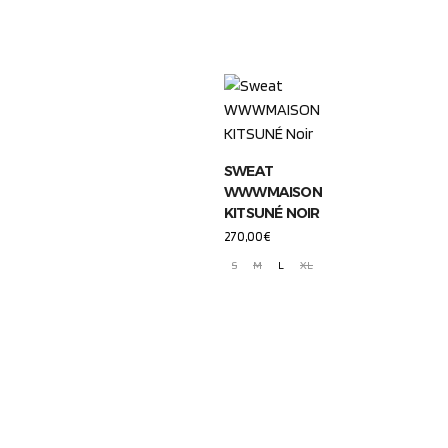
SWEAT
WWWMAISON
KITSUNÉ NOIR
270,00
€
S
M
L
XL