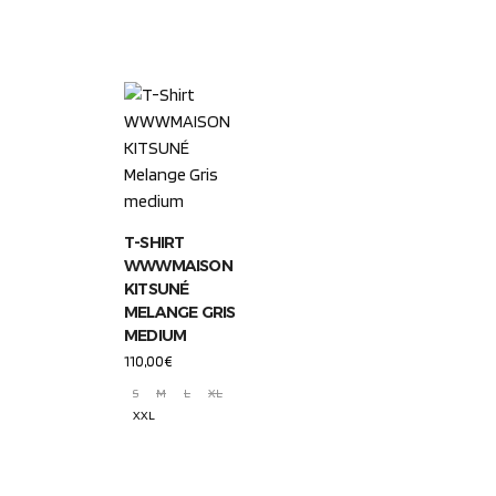
T-SHIRT
WWWMAISON
KITSUNÉ
MELANGE GRIS
MEDIUM
110,00
€
S
M
L
XL
XXL