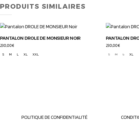
PRODUITS SIMILAIRES
PANTALON DROLE DE MONSIEUR NOIR
PANTALON DRO
230,00
€
230,00
€
S
M
L
XL
XXL
S
M
L
XL
POLITIQUE DE CONFIDENTIALITÉ
CONDITI