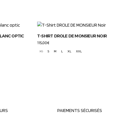
BLANC OPTIC
T-SHIRT DROLE DE MONSIEUR NOIR
115,00
€
XS
S
M
L
XL
XXL
OURS
PAIEMENTS SÉCURISÉS