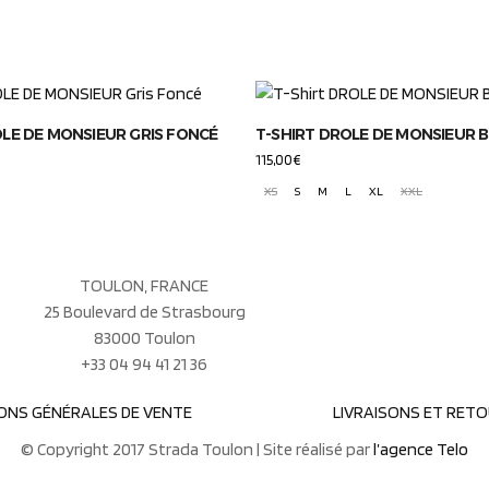
LE DE MONSIEUR GRIS FONCÉ
T-SHIRT DROLE DE MONSIEUR 
115,00
€
XS
S
M
L
XL
XXL
TOULON, FRANCE
25 Boulevard de Strasbourg
83000 Toulon
+33 04 94 41 21 36
ONS GÉNÉRALES DE VENTE
LIVRAISONS ET RET
© Copyright 2017 Strada Toulon | Site réalisé par
l’agence Telo