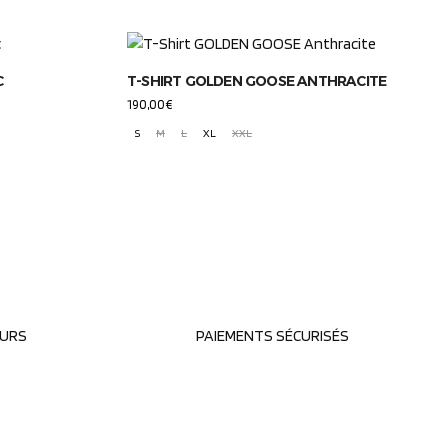
C
T-SHIRT GOLDEN GOOSE ANTHRACITE
190,00
€
S
M
L
XL
XXL
OURS
PAIEMENTS SÉCURISÉS