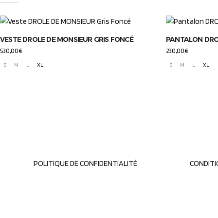
VESTE DROLE DE MONSIEUR GRIS FONCÉ
PANTALON DRO
530,00
€
230,00
€
S
M
L
XL
S
M
L
XL
POLITIQUE DE CONFIDENTIALITÉ
CONDITI