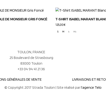
LE DE MONSIEUR GRIS FONCÉ
T-SHIRT ISABEL MARANT BLAN
125,00
€
S
M
L
XL
TOULON, FRANCE
25 Boulevard de Strasbourg
83000 Toulon
+33 04 94 41 21 36
ONS GÉNÉRALES DE VENTE
LIVRAISONS ET RET
© Copyright 2017 Strada Toulon | Site réalisé par
l’agence Telo