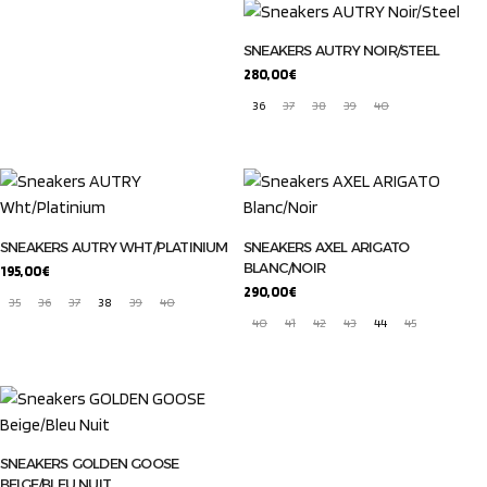
SNEAKERS AUTRY NOIR/STEEL
280,00
€
36
37
38
39
40
SNEAKERS AUTRY WHT/PLATINIUM
SNEAKERS AXEL ARIGATO
BLANC/NOIR
195,00
€
290,00
€
35
36
37
38
39
40
40
41
42
43
44
45
SNEAKERS GOLDEN GOOSE
BEIGE/BLEU NUIT