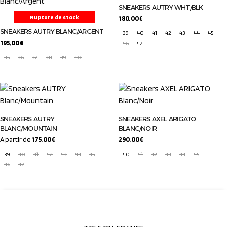
SNEAKERS AUTRY WHT/BLK
Rupture de stock
180,00
€
SNEAKERS AUTRY BLANC/ARGENT
39
40
41
42
43
44
45
195,00
€
46
47
35
36
37
38
39
40
SNEAKERS AUTRY
SNEAKERS AXEL ARIGATO
BLANC/MOUNTAIN
BLANC/NOIR
A partir de
175,00
€
290,00
€
39
40
41
42
43
44
45
40
41
42
43
44
45
46
47