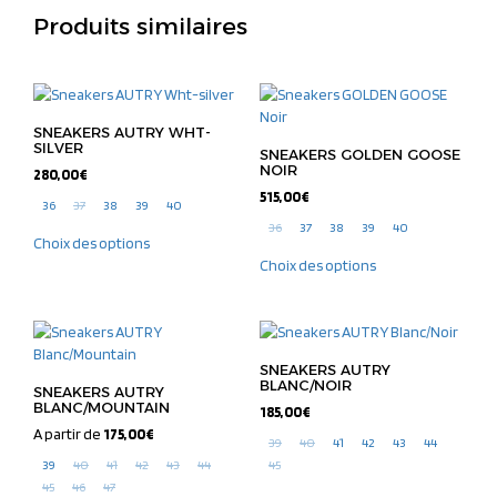
Produits similaires
SNEAKERS AUTRY WHT-
SILVER
SNEAKERS GOLDEN GOOSE
NOIR
280,00
€
515,00
€
36
37
38
39
40
36
37
38
39
40
Choix des options
Choix des options
SNEAKERS AUTRY
BLANC/NOIR
SNEAKERS AUTRY
BLANC/MOUNTAIN
185,00
€
A partir de
175,00
€
39
40
41
42
43
44
39
40
41
42
43
44
45
45
46
47