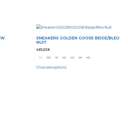
OW
SNEAKERS GOLDEN GOOSE BEIGE/BLEU
NUIT
485,00
€
39
40
41
42
43
44
45
Choix des options