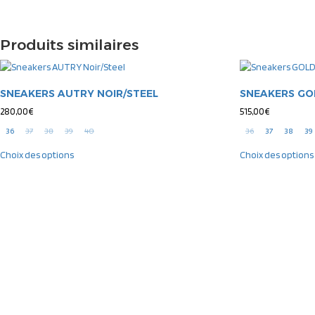
Produits similaires
SNEAKERS AUTRY NOIR/STEEL
SNEAKERS GO
280,00
€
515,00
€
36
37
38
39
40
36
37
38
39
Choix des options
Choix des options