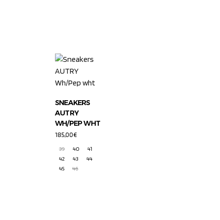
SNEAKERS
AUTRY
WH/PEP WHT
185,00
€
39
40
41
42
43
44
45
46