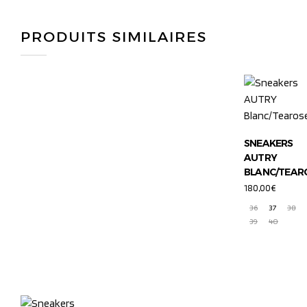
PRODUITS SIMILAIRES
SNEAKERS
AUTRY
BLANC/TEAR
180,00
€
36
37
38
39
40