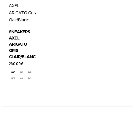
SNEAKERS
AXEL
ARIGATO
GRIS
CLAIR/BLANC
240,00
€
40
41
42
43
44
45