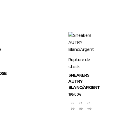
Rupture de
stock
OSE
SNEAKERS
AUTRY
BLANC/ARGENT
195,00
€
35
36
37
38
39
40