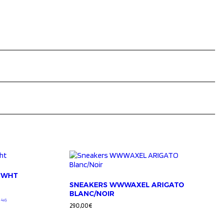
 WHT
SNEAKERS WWWAXEL ARIGATO
BLANC/NOIR
46
290,00
€
Ce