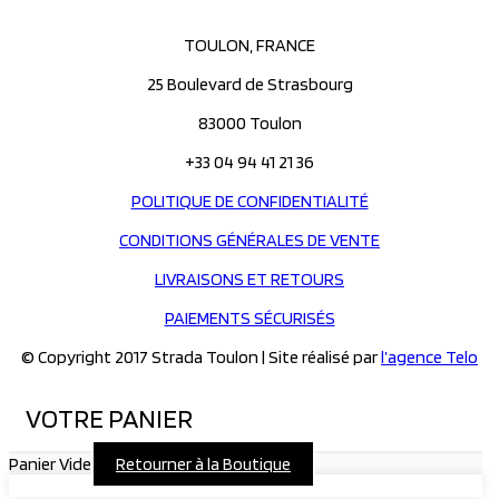
Les
Les
options
options
TOULON, FRANCE
peuvent
peuvent
être
être
25 Boulevard de Strasbourg
choisies
choisies
83000 Toulon
sur
sur
la
la
+33 04 94 41 21 36
page
page
du
du
POLITIQUE DE CONFIDENTIALITÉ
produit
produit
CONDITIONS GÉNÉRALES DE VENTE
LIVRAISONS ET RETOURS
PAIEMENTS SÉCURISÉS
© Copyright 2017 Strada Toulon | Site réalisé par
l’agence Telo
VOTRE PANIER
Panier Vide
Retourner à la Boutique