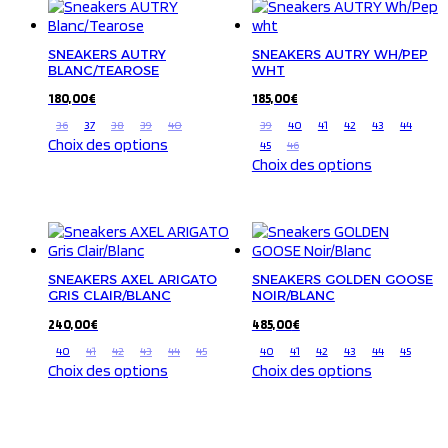
SNEAKERS AUTRY
SNEAKERS AUTRY WH/PEP
BLANC/TEAROSE
WHT
180,00
€
185,00
€
36
37
38
39
40
39
40
41
42
43
44
Ce
Choix des options
45
46
produit
Ce
Choix des options
a
produit
plusieurs
a
variations.
plusieurs
Les
variations.
options
Les
peuvent
options
SNEAKERS AXEL ARIGATO
SNEAKERS GOLDEN GOOSE
être
GRIS CLAIR/BLANC
NOIR/BLANC
peuvent
choisies
être
240,00
€
485,00
€
sur
choisies
40
41
42
43
44
45
40
41
42
43
44
45
la
sur
Ce
Ce
Choix des options
Choix des options
page
la
produit
produit
du
page
a
a
produit
du
plusieurs
plusieurs
produit
variations.
variations.