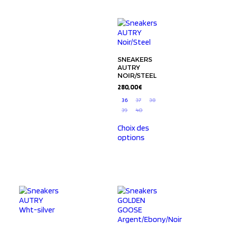
SNEAKERS
AUTRY
NOIR/STEEL
280,00
€
36
37
38
39
40
Choix des
options