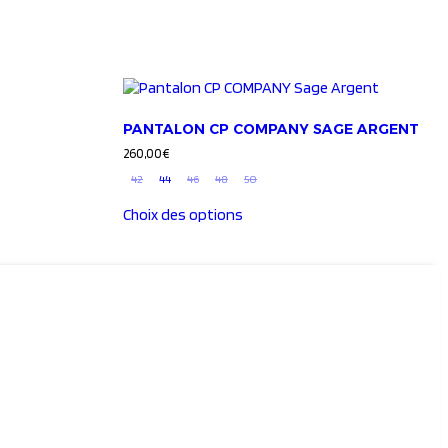
PANTALON CP COMPANY SAGE ARGENT
260,00
€
42
44
46
48
50
Choix des options