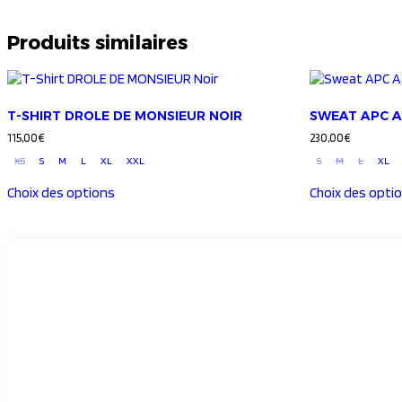
Produits similaires
T-SHIRT DROLE DE MONSIEUR NOIR
SWEAT APC 
115,00
€
230,00
€
XS
S
M
L
XL
XXL
S
M
L
XL
Choix des options
Choix des opti