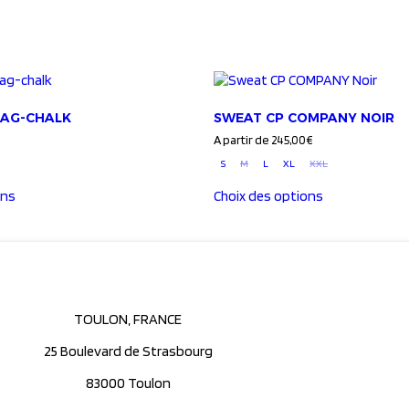
AAG-CHALK
SWEAT CP COMPANY NOIR
A partir de
245,00
€
S
M
L
XL
XXL
ons
Choix des options
TOULON, FRANCE
25 Boulevard de Strasbourg
83000 Toulon