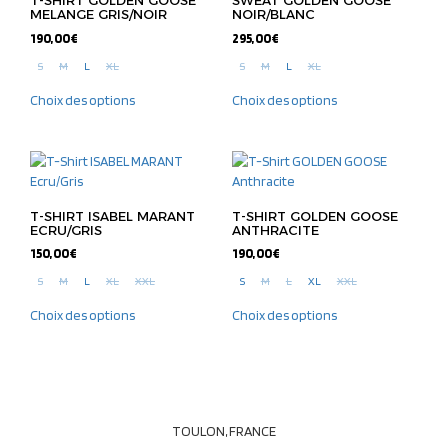
T-SHIRT GOLDEN GOOSE
SWEAT GOLDEN GOOSE
MELANGE GRIS/NOIR
NOIR/BLANC
190,00
€
295,00
€
S
M
L
XL
S
M
L
XL
Ce
Ce
Choix des options
Choix des options
produit
produit
a
a
plusieurs
plusieurs
variations.
variations.
Les
Les
options
options
T-SHIRT ISABEL MARANT
T-SHIRT GOLDEN GOOSE
peuvent
peuvent
ECRU/GRIS
ANTHRACITE
être
être
150,00
€
190,00
€
choisies
choisies
S
M
L
XL
XXL
S
M
L
XL
XXL
sur
sur
Ce
Ce
la
la
Choix des options
Choix des options
produit
produit
page
page
a
a
du
du
plusieurs
plusieurs
produit
produit
variations.
variations.
Les
Les
options
options
TOULON, FRANCE
peuvent
peuvent