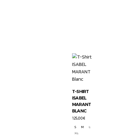
T-SHIRT
ISABEL
MARANT
BLANC
125,00
€
S
M
L
XL