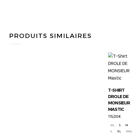
PRODUITS SIMILAIRES
T-SHIRT
DROLE DE
MONSIEUR
MASTIC
115,00
€
XS
S
M
L
XL
XXL