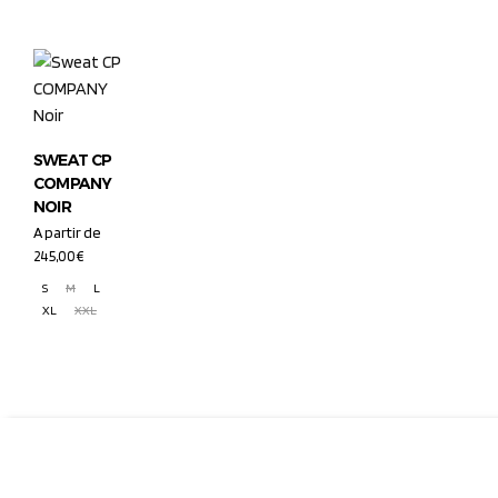
SWEAT CP
COMPANY
NOIR
A partir de
245,00
€
S
M
L
XL
XXL