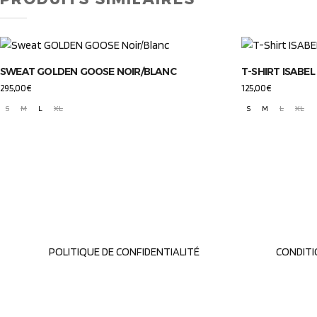
SWEAT GOLDEN GOOSE NOIR/BLANC
T-SHIRT ISABE
295,00
€
125,00
€
S
M
L
XL
S
M
L
XL
POLITIQUE DE CONFIDENTIALITÉ
CONDITI