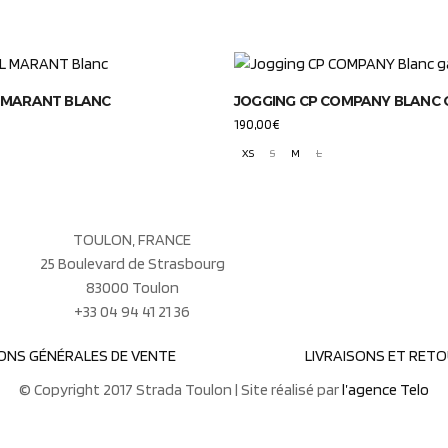
L MARANT BLANC
JOGGING CP COMPANY BLANC
190,00
€
XS
S
M
L
TOULON, FRANCE
25 Boulevard de Strasbourg
83000 Toulon
+33 04 94 41 21 36
ONS GÉNÉRALES DE VENTE
LIVRAISONS ET RET
© Copyright 2017 Strada Toulon | Site réalisé par
l’agence Telo