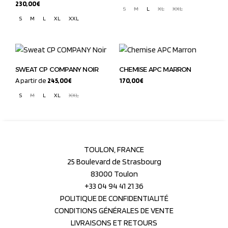
230,00
€
S
M
L
XL
XXL
S
M
L
XL
XXL
SWEAT CP COMPANY NOIR
CHEMISE APC MARRON
A partir de
245,00
€
170,00
€
S
M
L
XL
XXL
TOULON, FRANCE
25 Boulevard de Strasbourg
83000 Toulon
+33 04 94 41 21 36
POLITIQUE DE CONFIDENTIALITÉ
CONDITIONS GÉNÉRALES DE VENTE
LIVRAISONS ET RETOURS