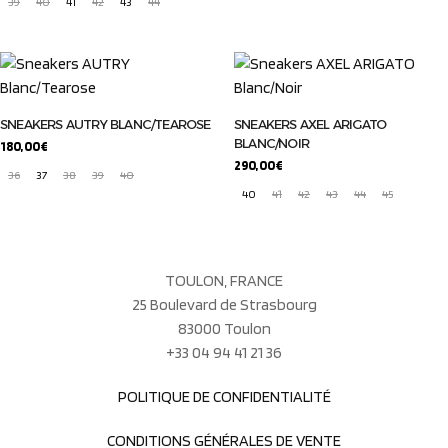
39
40
41
42
43
44
SNEAKERS AUTRY BLANC/TEAROSE
SNEAKERS AXEL ARIGATO
BLANC/NOIR
180,00
€
290,00
€
36
37
38
39
40
40
41
42
43
44
45
TOULON, FRANCE
25 Boulevard de Strasbourg
83000 Toulon
+33 04 94 41 21 36
POLITIQUE DE CONFIDENTIALITÉ
CONDITIONS GÉNÉRALES DE VENTE